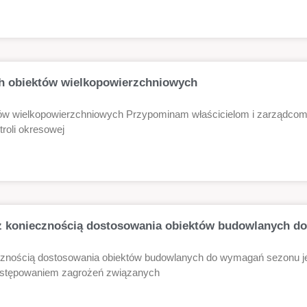
h obiektów wielkopowierzchniowych
ów wielkopowierzchniowych Przypominam właścicielom i zarządcom 
troli okresowej
z koniecznością dostosowania obiektów budowlanych d
cznością dostosowania obiektów budowlanych do wymagań sezonu j
ystępowaniem zagrożeń związanych